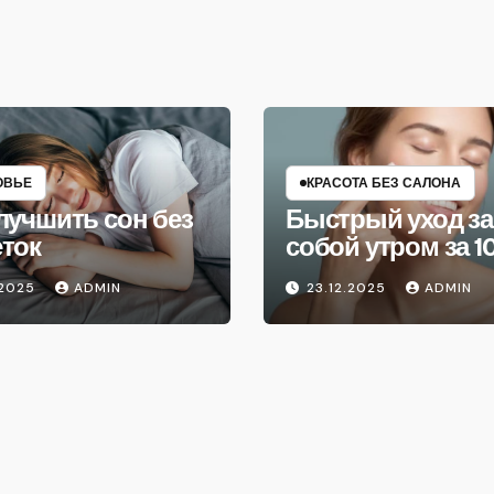
ОВЬЕ
КРАСОТА БЕЗ САЛОНА
лучшить сон без
Быстрый уход за
еток
собой утром за 1
минут
.2025
ADMIN
23.12.2025
ADMIN