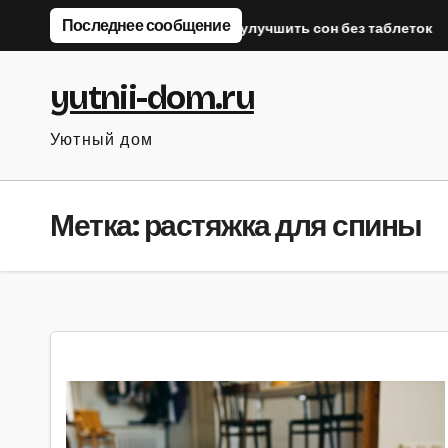
Перейти
Последнее сообщение
спины после работы
Как улучшить сон без таблеток
к
содержанию
yutnii-dom.ru
Уютный дом
Метка:
растяжка для спины