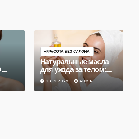
КРАСОТА БЕЗ САЛОНА
Натуральные масла
0
для ухода за телом:
что выбрать
23.12.2025
ADMIN