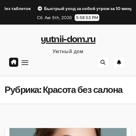
Перейти
ок
Быстрый уход за собой утром за 10 минут
Натура
к
Сб. Авг 8th, 2026
5:58:54 PM
содержанию
yutnii-dom.ru
Уютный дом
Рубрика:
Красота без салона