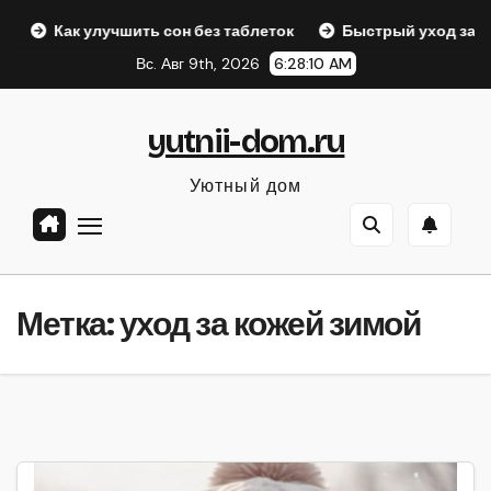
Перейти
Как улучшить сон без таблеток
Быстрый уход за собой 
к
Вс. Авг 9th, 2026
6:28:10 AM
содержанию
yutnii-dom.ru
Уютный дом
Метка:
уход за кожей зимой