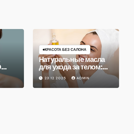
КРАСОТА БЕЗ САЛОНА
Натуральные масла
0
для ухода за телом:
что выбрать
23.12.2025
ADMIN