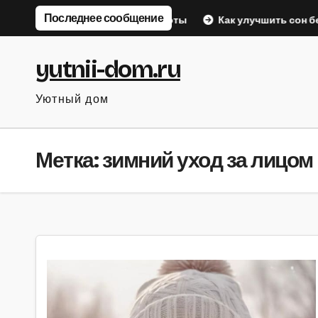
Перейти
Последнее сообщение
астяжки для спины после работы
Как улучшить сон без та
к
содержанию
yutnii-dom.ru
Уютный дом
Метка:
зимний уход за лицом