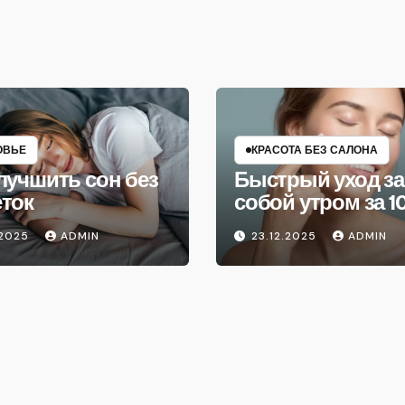
ОВЬЕ
КРАСОТА БЕЗ САЛОНА
лучшить сон без
Быстрый уход за
еток
собой утром за 1
минут
.2025
ADMIN
23.12.2025
ADMIN