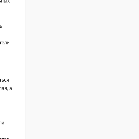
льных
и
ь
тели.
ться
ая, а
ли