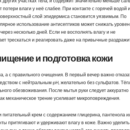
х других участках тела, и содержит значительно меньше са
т потери влаги у неё слабее. При контакте с горячей водой 
оверхностный слой эпидермиса становится уязвимым. По
лярное использование антисептиков может снижать уровен
через несколько дней. Если не восполнять влагу и не
ает трескаться и реагировать даже на привычные раздражи
чищение и подготовка кожи
ма, а с правильного очищения. В первый вечер важно отказа
редством с нейтральным pH, желательно без сульфатов. Тёпл
ьного обезвоживания. После мытья руки следует аккуратно
 как механическое трение усиливает микроповреждения.
и питательный крем с содержанием глицерина, пантенола и
ты притягивают и удерживают влагу в коже. Важно уделить