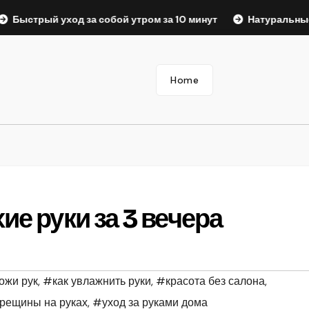
 уход за собой утром за 10 минут
Натуральные масла для
Home
ие руки за 3 вечера
ожи рук
,
#как увлажнить руки
,
#красота без салона
,
рещины на руках
,
#уход за руками дома