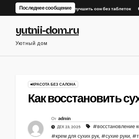
Перейти
Последнее сообщение
осле работы
Как улучшить сон без таблеток
Быстрый
к
содержанию
yutnii-dom.ru
Уютный дом
КРАСОТА БЕЗ САЛОНА
Как восстановить сух
От
admin
#восстановление к
ДЕК 23, 2025
#крем для сухих рук
,
#сухие руки
,
#т