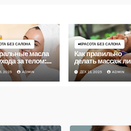
ОТА БЕЗ САЛОНА
КРАСОТА БЕЗ САЛОНА
ральные масла
Как правильно
ухода за телом:
делать массаж ли
выбрать
ложками
3, 2025
ADMIN
ДЕК 23, 2025
ADMIN