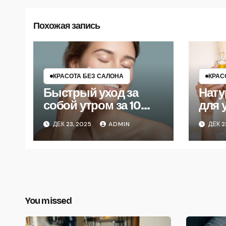
Похожая запись
КРАСОТА БЕЗ САЛОНА
КРАС
Быстрый уход за
Нату
собой утром за 10
для 
минут
что 
ДЕК 23, 2025
ADMIN
ДЕК 2
You missed