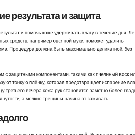
ие результата и защита
езультат и помочь коже удерживать влагу в течение дня. Лё
ных средств, например овсяной муки, поможет удалить
ема. Процедура должна быть максимально деликатной, без
ем с защитными компонентами, такими как пчелиный воск и
зуют тонкую плёнку, которая предотвращает испарение вла
у третьего вечера кожа рук становится заметно более глад
янутости, а мелкие трещины начинают заживать.
адолго
 уход за руками регулярной привычкой. Использование пер