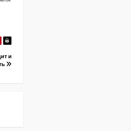
дит и
ать