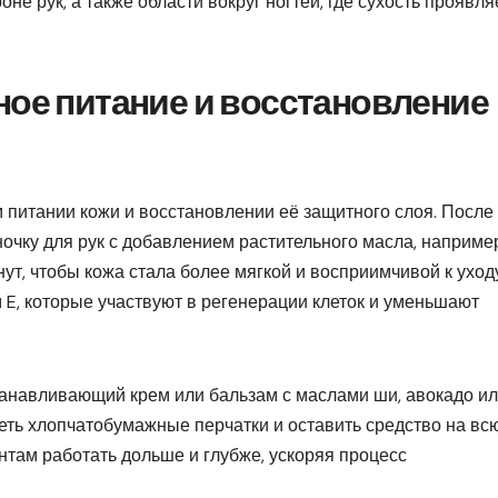
не рук, а также области вокруг ногтей, где сухость проявля
ное питание и восстановление
м питании кожи и восстановлении её защитного слоя. После
очку для рук с добавлением растительного масла, наприме
ут, чтобы кожа стала более мягкой и восприимчивой к уход
E, которые участвуют в регенерации клеток и уменьшают
танавливающий крем или бальзам с маслами ши, авокадо и
ть хлопчатобумажные перчатки и оставить средство на вс
нтам работать дольше и глубже, ускоряя процесс