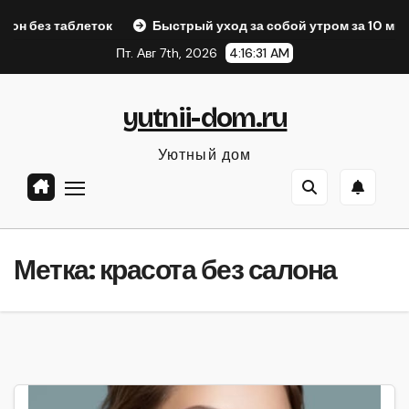
Перейти
аблеток
Быстрый уход за собой утром за 10 минут
На
к
Пт. Авг 7th, 2026
4:16:32 AM
содержанию
yutnii-dom.ru
Уютный дом
Метка:
красота без салона